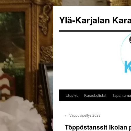
Siirry
sisältöön
Ylä-Karjalan Kar
Etusivu
Karaokelistat
Tapahtuma
←
Vappuvipellys 2023
Töppöstanssit Ikolan p