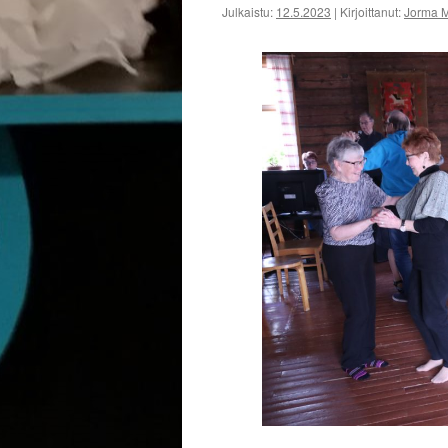
Julkaistu:
12.5.2023
|
Kirjoittanut:
Jorma 