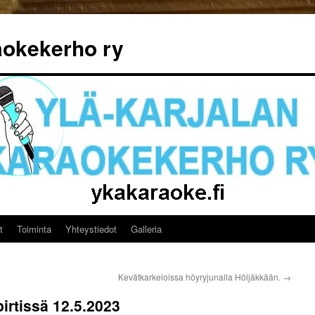
aokekerho ry
t
Toiminta
Yhteystiedot
Galleria
Kevätkarkeloissa höyryjunalla Höljäkkään.
→
irtissä 12.5.2023