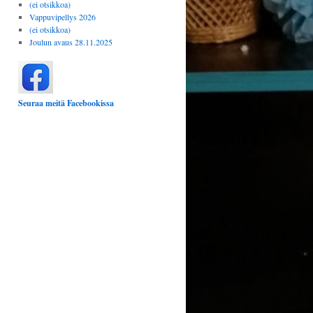
(ei otsikkoa)
Vappuvipellys 2026
(ei otsikkoa)
Joulun avaus 28.11.2025
Seuraa meitä Facebookissa