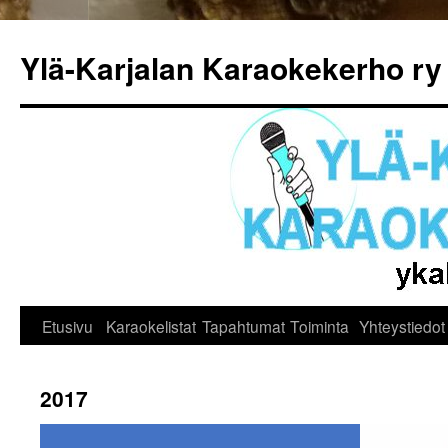
Siirry
sisältöön
Ylä-Karjalan Karaokekerho ry
Etusivu
Karaokelistat
Tapahtumat
Toiminta
Yhteystiedot
2017