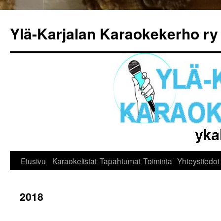
Siirry
sisältöön
Ylä-Karjalan Karaokekerho ry
Etusivu
Karaokelistat
Tapahtumat
Toiminta
Yhteystiedot
2018